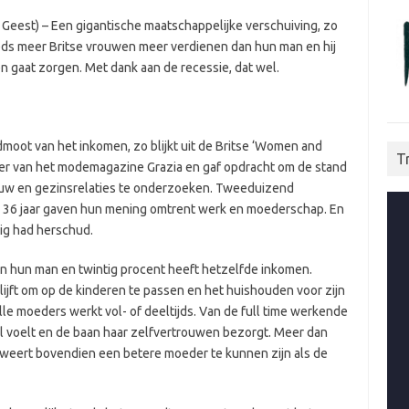
eest) – Een gigantische maatschappelijke verschuiving, zo
eds meer Britse vrouwen meer verdienen dan hun man en hij
n gaat zorgen. Met dank aan de recessie, dat wel.
oot van het inkomen, zo blijkt uit de Britse ‘Women and
T
ter van het modemagazine Grazia en gaf opdracht om de stand
ouw en gezinsrelaties te onderzoeken. Tweeduizend
n 36 jaar gaven hun mening omtrent werk en moederschap. En
ig had herschud.
n hun man en twintig procent heeft hetzelfde inkomen.
lijft om op de kinderen te passen en het huishouden voor zijn
e moeders werkt vol- of deeltijds. Van de full time werkende
l voelt en de baan haar zelfvertrouwen bezorgt. Meer dan
weert bovendien een betere moeder te kunnen zijn als de