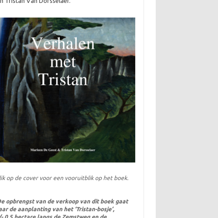
n Tristan Van Dorsselaer.
lik op de cover voor een vooruitblik op het boek.
e opbrengst van de verkoop van dit boek gaat
aar de aanplanting van het ‘Tristan-bosje’,
/- 0,5 hectare langs de Zemstweg en de