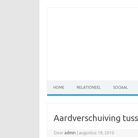
Spring
naar
de
inhoud
HOME
RELATIONEEL
SOCIAAL
Aardverschuiving tus
Door
admin
|
augustus 19, 2010