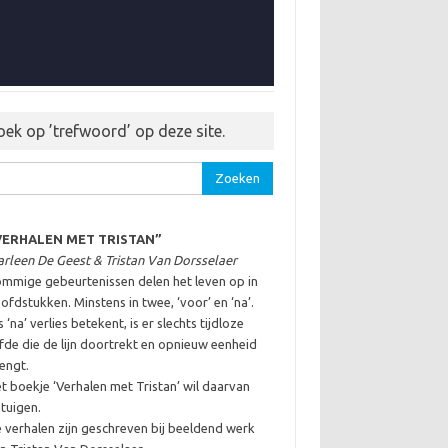
oek op ’trefwoord’ op deze site.
ken
:
VERHALEN MET TRISTAN”
rleen De Geest & Tristan Van Dorsselaer
mmige gebeurtenissen delen het leven op in
ofdstukken. Minstens in twee, ‘voor’ en ‘na’.
s ‘na’ verlies betekent, is er slechts tijdloze
efde die de lijn doortrekt en opnieuw eenheid
engt.
t boekje ‘Verhalen met Tristan’ wil daarvan
tuigen.
 verhalen zijn geschreven bij beeldend werk