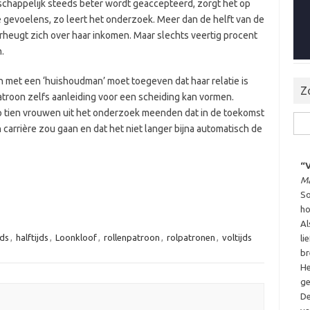
chappelijk steeds beter wordt geaccepteerd, zorgt het op
 gevoelens, zo leert het onderzoek. Meer dan de helft van de
rheugt zich over haar inkomen. Maar slechts veertig procent
.
n met een ‘huishoudman’ moet toegeven dat haar relatie is
Z
troon zelfs aanleiding voor een scheiding kan vormen.
op tien vrouwen uit het onderzoek meenden dat in de toekomst
Zoe
carrière zou gaan en dat het niet langer bijna automatisch de
naar
“
Ma
So
ho
Al
jds
,
halftijds
,
Loonkloof
,
rollenpatroon
,
rolpatronen
,
voltijds
li
br
He
ge
De