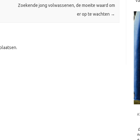
va
Zoekende jong volwassenen, de moeite waard om
er op te wachten
→
plaatsen.
K
D
n
+