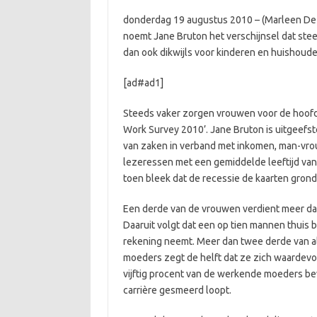
donderdag 19 augustus 2010 – (Marleen De G
noemt Jane Bruton het verschijnsel dat ste
dan ook dikwijls voor kinderen en huishoude
[ad#ad1]
Steeds vaker zorgen vrouwen voor de hoofdm
Work Survey 2010’. Jane Bruton is uitgeefs
van zaken in verband met inkomen, man-vr
lezeressen met een gemiddelde leeftijd va
toen bleek dat de recessie de kaarten grond
Een derde van de vrouwen verdient meer da
Daaruit volgt dat een op tien mannen thuis b
rekening neemt. Meer dan twee derde van all
moeders zegt de helft dat ze zich waardevo
vijftig procent van de werkende moeders be
carrière gesmeerd loopt.