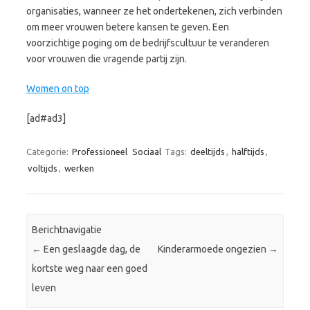
organisaties, wanneer ze het ondertekenen, zich verbinden
om meer vrouwen betere kansen te geven. Een
voorzichtige poging om de bedrijfscultuur te veranderen
voor vrouwen die vragende partij zijn.
Women on top
[ad#ad3]
Categorie:
Professioneel
Sociaal
Tags:
deeltijds
,
halftijds
,
voltijds
,
werken
Berichtnavigatie
←
Een geslaagde dag, de
Kinderarmoede ongezien
→
kortste weg naar een goed
leven