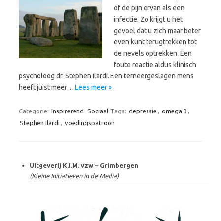
of de pijn ervan als een
infectie. Zo krijgt u het
gevoel dat u zich maar beter
even kunt terugtrekken tot
de nevels optrekken. Een
foute reactie aldus klinisch
psycholoog dr. Stephen Ilardi. Een terneergeslagen mens
heeft juist meer…
Lees meer »
Categorie:
Inspirerend
Sociaal
Tags:
depressie
,
omega 3
,
Stephen Ilardi
,
voedingspatroon
Uitgeverij K.I.M. vzw – Grimbergen
(Kleine Initiatieven in de Media)