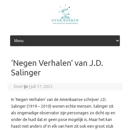
Spring
naar
de
inhoud
‘Negen Verhalen’ van J.D.
Salinger
Door
Ijo
|
juli 17, 2025
In ‘Negen Verhalen’ van de Amerikaanse schrijver J.D.
Salinger (1919 – 2010) wonen echte mensen. Salinger zit
als ongenadige observator zijn personages zo dicht op en
onder de huid dat er geen pose mogelijk is. Maar het kan
haast niet anders of in elk van hem zit ook een groot stuk