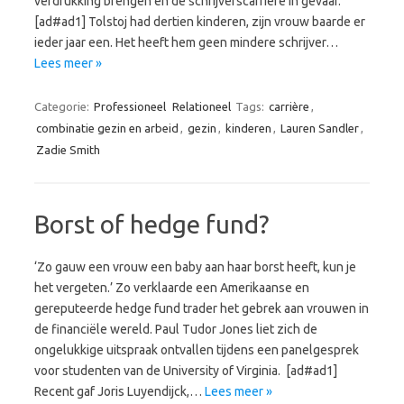
verdrukking brengen en de schrijverscarrière in gevaar.
[ad#ad1] Tolstoj had dertien kinderen, zijn vrouw baarde er
ieder jaar een. Het heeft hem geen mindere schrijver…
Lees meer »
Categorie:
Professioneel
Relationeel
Tags:
carrière
,
combinatie gezin en arbeid
,
gezin
,
kinderen
,
Lauren Sandler
,
Zadie Smith
Borst of hedge fund?
‘Zo gauw een vrouw een baby aan haar borst heeft, kun je
het vergeten.’ Zo verklaarde een Amerikaanse en
gereputeerde hedge fund trader het gebrek aan vrouwen in
de financiële wereld. Paul Tudor Jones liet zich de
ongelukkige uitspraak ontvallen tijdens een panelgesprek
voor studenten van de University of Virginia. [ad#ad1]
Recent gaf Joris Luyendijck,…
Lees meer »