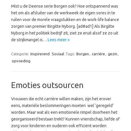
Mist u de Deense serie Borgen ook? Hoe ontspannend was
het om als afsluiter van de werkweek de eigen sores in te
ruilen voor de morele vraagstukken en de work-life balance
zorgen van premier Birgitte Nyborg. [ad#ad1] Als Birgitte
Nyborg in het politiek bedrijf zit, ziet ze eruit alsof ze zo uit
de strijkmangel is…
Lees meer »
Categorie:
Inspirerend
Sociaal
Tags:
Borgen
,
carrière
,
gezin
,
opvoeding
Emoties outsourcen
Vrouwen die echt carrière willen maken, zijn het erover
eens, materiële beslommeringen moeten wel ‘geregeld’
worden. Maar wat als een emotionele rimpel doorheen het
georganiseerd bestaan trekt? Kunnen vriendschap, liefde of
zorg voor kinderen en ouderen ook efficiënt worden