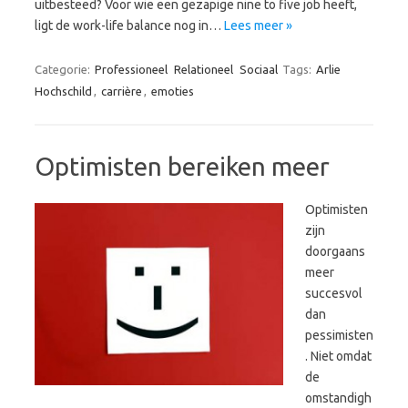
uitbesteed? Voor wie een gezapige nine to five job heeft,
ligt de work-life balance nog in…
Lees meer »
Categorie:
Professioneel
Relationeel
Sociaal
Tags:
Arlie
Hochschild
,
carrière
,
emoties
Optimisten bereiken meer
Optimisten
zijn
doorgaans
meer
succesvol
dan
pessimisten
. Niet omdat
de
omstandigh