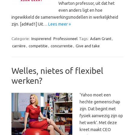
Wharton professor, uit dat het
even anders ligt en hoe
ingewikkeld de samenwerkingsmodellen in werkelijkheid
zijn. [ad#ad1] Uit…
Lees meer »
Categorie:
Inspirerend
Professioneel
Tags:
Adam Grant
,
carrière
,
competitie
,
concurrentie
,
Give and take
Welles, nietes of flexibel
werken?
‘Yahoo moet een
hechte gemeenschap
zijn. Dat begint met
fysiek aanwezig zijn op
het werk’. Met deze
kreet maakt CEO